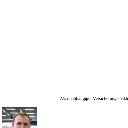
Nah am Kunden
Unabhängig von Versicherern
Fachwissen und Markterfahrung
Viele zurfriedene Kunden
Als unabhängiger Versicherungsmakle