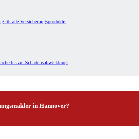
ng für alle Versicherungsprodukte.
suche bis zur Schadensabwicklung.
rungsmakler in Hannover?